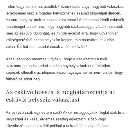
Télen vagy ősszel házasodtok? Szerencsés vagy, nagyobb választási
lehetőséged lesz a fogadás helyszínének szabad időpontjait illetően,
és van, hogy az árak is sokkal vonzóbbak! A szezonon kívüli esküvők
lehetőséget adnak arra, hogy nagyobb szabadsággal választhassátok
meg az esküvő időpontját, és mindenekelőtt arra, hogy ugyanolyan
költségvetésből szebb helyszínt kapjon, mintha nyáron esküdött
volna. És hát nem csodálatosak a téli esküvők?
Azzal azonban érdemes vigyázni, hogy a kifejezetten a nyári
szezonra berendezkedett rendezvényhelyszínek nem feltétlen
képesek ellenállni az időjárás viszontagságainak és nem biztos, hogy
fűthető az adott hely.
Az esküvő hossza is meghatározhatja az
esküvői helyszín választást
Az esküvő csak egy estére szól? Akkor ne aggódjatok, foglaljátok le a
helyszínét és kész, érdemes esetleg egyeztetni előző vagy
következő napi esküvőről például a dekoráció elhelyezésének