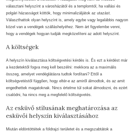
választani helyszínt a városházától és a templomtól, ha vallási és
polgári házasságot köttök, hogy minimalizáljátok az utazást.
Választhattok olyan helyszínt is, amely egybe vagy legalábbis nagyon
közel van a vendégek szálláshelyéhez. Nem árt figyelembe venni,
hogy a vendégek hogyan tudják megközelíteni az adott helyszínt.
A költségek
A helyszín kiválasztása költségvetési kérdés is. És ezt a kérdést már
a kezdetektől fogva meg kell beszélni: mekkora az a maximális
összeg, amelyet vendéglátásra tudtok fordítani? Ettől a
költségvetéstől függően, hogy eltér-e az amiről álmodtok, és az amit
engedhettek magatoknak. Nincs értelme túl sokat álmodozni, és ezért
csalódni, ha nincs meg a megfelelő költségvetés.
Az esküvő stílusának meghatározása az
esküvői helyszín kiválasztásához
Miután eldöntöttétek a földrajzi területet és a megszabtátok a