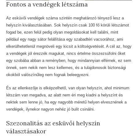
Fontos a vendégek létszáma
Az esküvői vendégek száma szintén meghatározó tényező lesz a
helyszín kiválasztásában. Sok helyszín csak 100 fő körüli létszámot
fogad be, ezen felül pedig olyan megoldásokat kell találni, mint
például egy nagy sátor felállítása egy szabadtéri vacsorához, ami
elkerülhetetlenül megnöveli egy kicsit a költségvetését. A cél az, hogy
a vendégek jól érezzék magukat, nincs értelme összezsúfolni őket
egy szobába abban a reményben, hogy mindannyian elférnek, ez sem
önnek, sem nekik nem lesz kellemes, és a tulajdonosok biztonsági
okokból valószínűleg nem fognak beleegyezni.
És az ellenkezője is elképzelhető, van olyan helyszín, ahol minimum
létszám van megadva, az alatt nem éri meg kiadni a helyszínt és
nektek sem lenne jó, ha egy nagyobb méretű helyen elvesznének a
vendégek, ilynekor nagyon nehéz jó bulit csinálni.
Szezonalitás az esküvői helyszín
választásakor