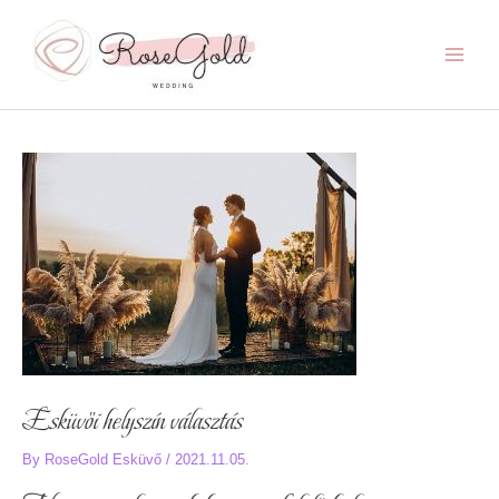
Skip
to
content
Main
Menu
Esküvői helyszín választás
By
RoseGold Esküvő
/
2021.11.05.