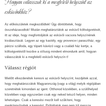
Hogyan válasszuk ki a megfelelő helyszínt az
esküvőnkhöz?
Az előkészületek megkezdődtek! Úgy döntöttetek, hogy
összeházasodtok! Miután meghatároztátok az esküvő költségvetését,
itt az ideje, hogy megfontoljátok az esküvői vacsora helyszínének
kiválasztását. Legyen az egy kastély, egy provence-i parasztház, egy
párizsi szálloda, egy tóparti kávézó vagy a családi ház kertje, a
költségvetéstől kezdve a stílusig mindent elmondunk arról, hogyan
válasszátok ki a megfelelő esküvői helyszín t!
Válassz régiót
Mielőtt elkezdenétek keresni az esküvői helyszínt, kezdjétek azzal,
hogy meghatározzátok Magyarország (vagy a világ) melyik régiójában
szeretnétek kimondani az igent. Otthonod közelében, a szülőhelyed
közelében vagy egyszerűen csak egy neked tetsző helyen, minden
lehetséges. Csak a keresési mezőt kell szűkíteni, hogy
megkönnyítsétek a keresést. Próbáljatok meg nem túl messze