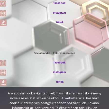
facebook
instagram
tiktok
Social media – Esküvőszervezés
facebook
instagram
tiktok
A weboldal cookie-kat (sütiket) használ a felhasználói élmény
növelése és statisztikai célokból. A weboldal által használt
cookie-k személyes adatgyűjtéséhez hozzájárulok. További
információt az Adatkezelési Tájékoztatóban talál (link az