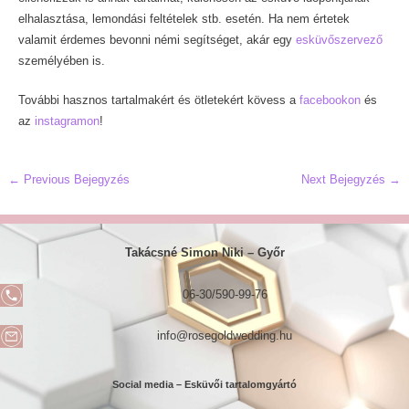
elhalasztása, lemondási feltételek stb. esetén. Ha nem értetek
valamit érdemes bevonni némi segítséget, akár egy
esküvőszervező
személyében is.
További hasznos tartalmakért és ötletekért kövess a
facebookon
és
az
instagramon
!
Post
←
Previous Bejegyzés
Next Bejegyzés
→
navigation
Takácsné Simon Niki –
Győr
06-30/590-99-76
info@rosegoldwedding.hu
Social media – Esküvői tartalomgyártó