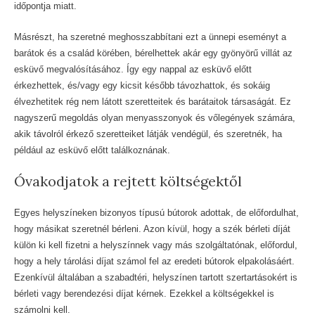
időpontja miatt.
Másrészt, ha szeretné meghosszabbítani ezt a ünnepi eseményt a
barátok és a család körében, bérelhettek akár egy gyönyörű villát az
esküvő megvalósításához. Így egy nappal az esküvő előtt
érkezhettek, és/vagy egy kicsit később távozhattok, és sokáig
élvezhetitek rég nem látott szeretteitek és barátaitok társaságát. Ez
nagyszerű megoldás olyan menyasszonyok és vőlegények számára,
akik távolról érkező szeretteiket látják vendégül, és szeretnék, ha
például az esküvő előtt találkoznának.
Óvakodjatok a rejtett költségektől
Egyes helyszíneken bizonyos típusú bútorok adottak, de előfordulhat,
hogy másikat szeretnél bérleni. Azon kívül, hogy a szék bérleti díját
külön ki kell fizetni a helyszínnek vagy más szolgáltatónak, előfordul,
hogy a hely tárolási díjat számol fel az eredeti bútorok elpakolásáért.
Ezenkívül általában a szabadtéri, helyszínen tartott szertartásokért is
bérleti vagy berendezési díjat kérnek. Ezekkel a költségekkel is
számolni kell.