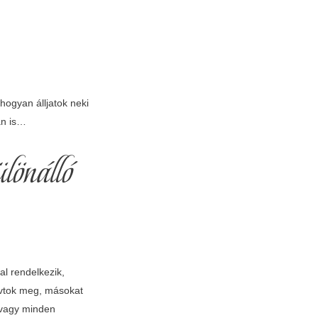
hogyan álljatok neki
an is…
lönálló
al rendelkezik,
hívtok meg, másokat
, vagy minden