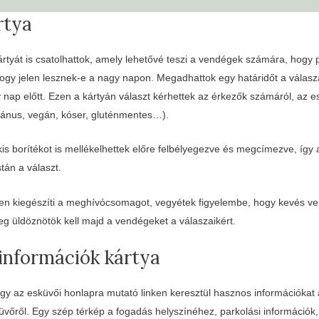
rtya
tyát is csatolhattok, amely lehetővé teszi a vendégek számára, hogy 
hogy jelen lesznek-e a nagy napon. Megadhattok egy határidőt a válasz
nap előtt. Ezen a kártyán választ kérhettek az érkezők számáról, az es
riánus, vegán, kóser, gluténmentes…).
kis borítékot is mellékelhettek előre felbélyegezve és megcímezve, íg
tán a választ.
pen kiegészíti a meghívócsomagot, vegyétek figyelembe, hogy kevés ve
eg üldöznötök kell majd a vendégeket a válaszaikért.
információk kártya
gy az esküvői honlapra mutató linken keresztül hasznos információkat
őről. Egy szép térkép a fogadás helyszínéhez, parkolási információk, e