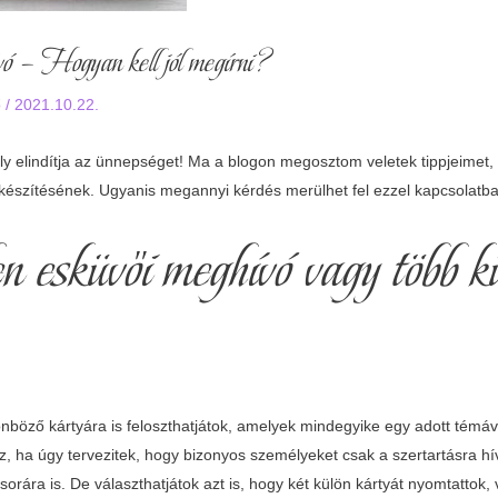
ó – Hogyan kell jól megírni?
ő
/
2021.10.22.
ely elindítja az ünnepséget! Ma a blogon megosztom veletek tippjeimet, 
készítésének. Ugyanis megannyi kérdés merülhet fel ezzel kapcsolatb
 esküvői meghívó vagy több kü
nböző kártyára is feloszthatjátok, amelyek mindegyike egy adott témáv
z, ha úgy tervezitek, hogy bizonyos személyeket csak a szertartásra 
sorára is. De választhatjátok azt is, hogy két külön kártyát nyomtattok