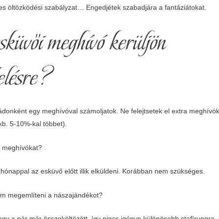
ges öltözködési szabályzat… Engedjétek szabadjára a fantáziátokat.
üvői meghívó kerüljön
elésre?
donként egy meghívóval számoljatok. Ne felejtsetek el extra meghívók
kb. 5-10%-kal többet).
 a meghívókat?
 hónappal az esküvő előtt illik elküldeni. Korábban nem szükséges.
em megemlíteni a nászajándékot?
gy a pár már összeköltözött, így nincs igénye különösebb stafírungra