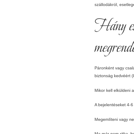
szállodákról, esetle
Hány esk
megrend
Páronként vagy csalá
biztonság kedvéért (
Mikor kell elküldeni
A bejelentéseket 4-6
Megemlíteni vagy n
Ma már nem ritka, ho