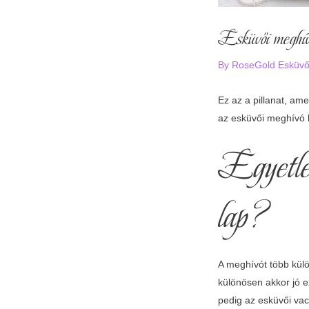
Esküvői meghív
By
RoseGold Esküv
Ez az a pillanat, am
az esküvői meghívó 
Egyetlen
lap?
A meghívót több külö
különösen akkor jó e
pedig az esküvői vac