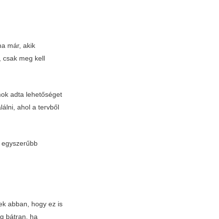
a már, akik
, csak meg kell
ok adta lehetőséget
álni, ahol a tervből
gy egyszerűbb
ek abban, hogy ez is
g bátran, ha