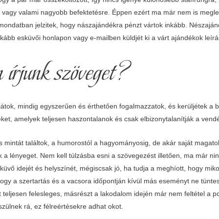
a vagy valami nagyobb befektetésre. Éppen ezért ma már nem is megle
mondatban jelzitek, hogy nászajándékra pénzt vártok inkább. Nészajánd
nkább esküvői honlapon vagy e-mailben küldjét ki a várt ajándékok leírá
írjunk szöveget?
játok, mindig egyszerűen és érthetően fogalmazzatok, és kerüljétek a b
ket, amelyek teljesen haszontalanok és csak elbizonytalanítják a vend
 mintát találtok, a humorostól a hagyományosig, de akár saját magatok
a lényeget. Nem kell túlzásba esni a szövegezést illetően, ma már ni
küvő idejét és helyszínét, mégiscsak jó, ha tudja a meghíott, hogy mik
gy a szertartás és a vacsora időpontján kívül más eseményt ne tüntesse
t teljesen felesleges, másrészt a lakodalom idején már nem feltétel a p
zülnek rá, ez félreértésekre adhat okot.