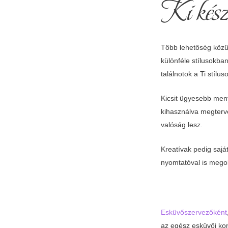
Ki kész
Több lehetőség közü
különféle stílusokba
találnotok a Ti stílu
Kicsit ügyesebb men
kihasználva megtervez
valóság lesz.
Kreatívak pedig sajá
nyomtatóval is mego
Esküvőszervezőként
az egész esküvői ko