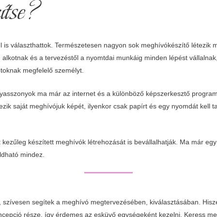
ítse?
l is választhattok. Természetesen nagyon sok meghívókészítő létezik m
n alkotnak és a tervezéstől a nyomtdai munkáig minden lépést vállalnak
sotoknak megfelelő személyt.
yasszonyok ma már az internet és a különböző képszerkesztő program
ik saját meghívójuk képét, ilyenkor csak papírt és egy nyomdát kell tal
t kezűleg készített meghívók létrehozását is bevállalhatják. Ma már e
ldható mindez.
, szívesen segítek a meghívó megtervezésében, kiválasztásában. Hisz
ncepció része, így érdemes az esküvő egységeként kezelni. Keress me