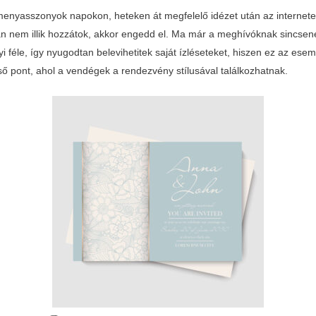
menyasszonyok napokon, heteken át megfelelő idézet után az internet
án nem illik hozzátok, akkor engedd el. Ma már a meghívóknak sincsen
 féle, így nyugodtan belevihetitek saját ízléseteket, hiszen ez az esem
ő pont, ahol a vendégek a rendezvény stílusával találkozhatnak.