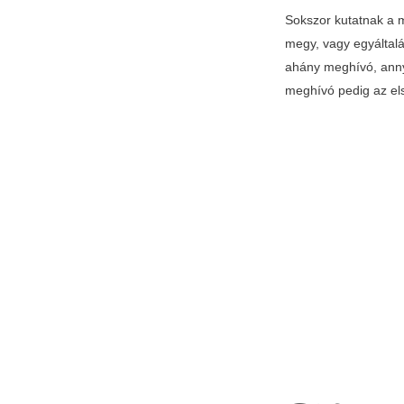
Sokszor kutatnak a 
megy, vagy egyáltal
ahány meghívó, annyi
meghívó pedig az els