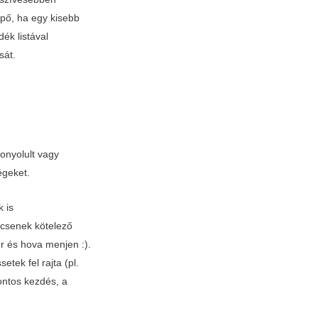
pő, ha egy kisebb
ék listával
sát.
onyolult vagy
égeket.
 is
ncsenek kötelező
or és hova menjen :).
tek fel rajta (pl.
ontos kezdés, a