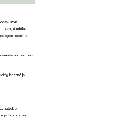
postai úton
adásra, általában
etleges speciális
y a vendégeknek csak
ndég használja.
 adhattok a
gy lista a közeli