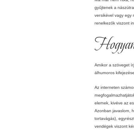
gyűjtenek a nászútr
versikével vagy egy 
renelkezők viszont i
Hogyan 
Amikor a szöveget ír
álhumoros kifejezése
Az interneten számos
megfogalmazhatjátok 
elemek, kivéve az es
Azonban javaslom, ho
tortavágás), egyrész
vendégek viszont kés