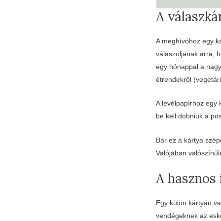
A válaszká
A meghívóhoz egy kár
válaszoljanak arra, 
egy hónappal a nagy 
étrendekről (vegetá
A levélpapírhoz egy 
be kell dobniuk a pos
Bár ez a kártya szé
Valójában valószínűl
A hasznos 
Egy külön kártyán va
vendégeknek az esküv