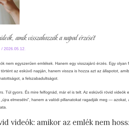
ideók, amik visszahozzák a napod érzését
ő
/
2026.05.12.
deók nem egyszerűen emlékek. Hanem egy visszajáró érzés. Egy olyan
történt az esküvő napján, hanem vissza is hozza azt az állapotot, amib
hatottságot, a felszabadultságot.
s. Túl gyors. És mire felfognád, már el is telt. Az esküvői rövid videók
k „újra elmesélni”, hanem a valódi pillanatokat ragadják meg — azokat
ata.
vid videók: amikor az emlék nem hos