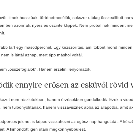
i filmek hosszúak, történetmesélők, sokszor utólag összeállított narr
szemben azonnali, nyers és őszinte klippek. Nem próbál nak mindent m
ít.
tovább tart egy másodpercnél. Egy kézszorítás, ami többet mond minde
n nem is láttál aznap, mert épp máshol voltál.
 nem „összefoglalók”. Hanem érzelmi lenyomatok.
dik ennyire erősen az esküvői rövid 
kezet nem részletekben, hanem érzésekben gondolkodik. Ezek a
videó
nem túlbonyolítanak, hanem visszavisznek abba az állapotba, amit akk
perces jelenet is képes visszahozni az egész nap hangulatát. A készü
gét. A kimondott igen utáni megkönnyebbülést.