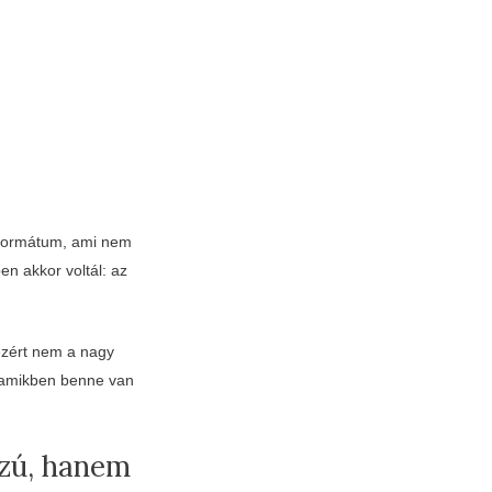
 formátum, ami nem
en akkor voltál: az
 ezért nem a nagy
, amikben benne van
szú, hanem