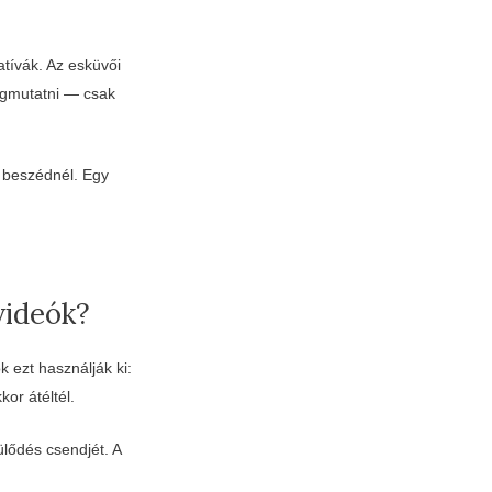
atívák. Az esküvői
egmutatni — csak
n beszédnél. Egy
videók?
k ezt használják ki:
or átéltél.
lődés csendjét. A