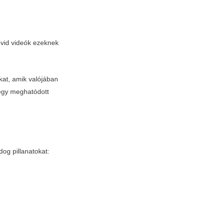
rövid videók ezeknek
kat, amik valójában
 egy meghatódott
og pillanatokat: