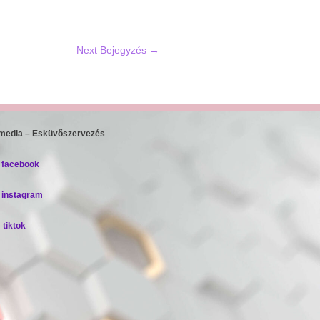
Next Bejegyzés
→
 media – Esküvőszervezés
facebook
instagram
tiktok