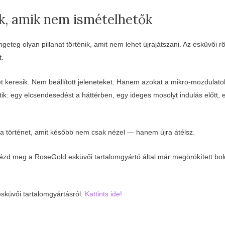
ok, amik nem ismételhetők
geteg olyan pillanat történik, amit nem lehet újrajátszani. Az esküvői 
t.
 keresik. Nem beállított jeleneteket. Hanem azokat a mikro-mozdulato
tik: egy elcsendesedést a háttérben, egy ideges mosolyt indulás előtt,
 a történet, amit később nem csak nézel — hanem újra átélsz.
ézd meg a RoseGold esküvői tartalomgyártó által már megörökített bold
sküvői tartalomgyártásról.
Kattints ide!