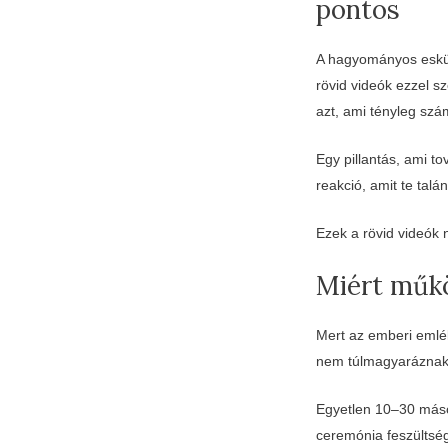
pontos
A hagyományos esküvő
rövid videók ezzel 
azt, ami tényleg szám
Egy pillantás, ami 
reakció, amit te talá
Ezek a rövid videók
Miért műkö
Mert az emberi emlé
nem túlmagyaráznak, 
Egyetlen 10–30 másod
ceremónia feszültsé