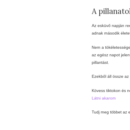
A pillanat
Az esküvő napján ren
adnak második élete
Nem a tökéletességet
az egész napot jelen
pillantást.
Ezekből áll össze az
Kövess tiktokon és n
Látni akarom
Tudj meg többet az e