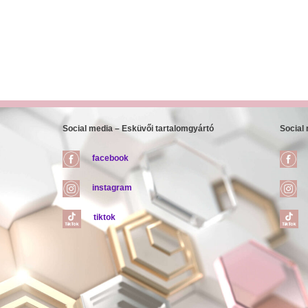
Social media – Esküvői tartalomgyártó
Social
facebook
instagram
tiktok