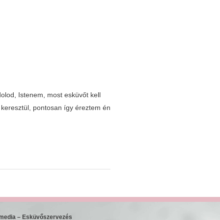
dolod, Istenem, most esküvőt kell
keresztül, pontosan így éreztem én
 media – Esküvőszervezés