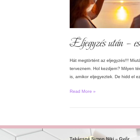
Eljegyzés után – es
Hát megtörtént az eljegyzés!!! Miut
terveznem. Hol kezdjem? Milyen té
is, amikor eljegyeztek. De hidd el 
Eljegyzés
Read More »
után
–
esküvőszervezés
magunknak
Takácsné Simon Niki –
Győr