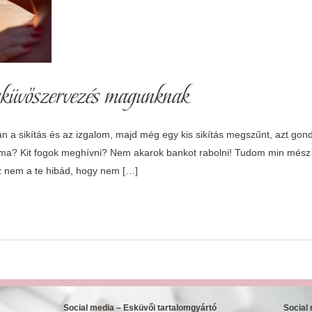
küvőszervezés magunknak
án a sikítás és az izgalom, majd még egy kis sikítás megszűnt, azt gon
ma? Kit fogok meghívni? Nem akarok bankot rabolni! Tudom min mész 
ez nem a te hibád, hogy nem […]
Social media – Esküvői tartalomgyártó
Social