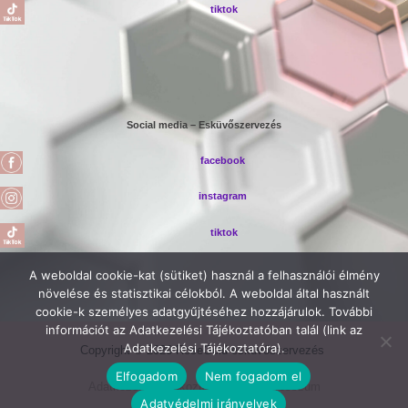
tiktok
Social media – Esküvőszervezés
facebook
instagram
tiktok
A weboldal cookie-kat (sütiket) használ a felhasználói élmény
növelése és statisztikai célokból. A weboldal által használt
cookie-k személyes adatgyűjtéséhez hozzájárulok. További
információt az Adatkezelési Tájékoztatóban talál (link az
Adatkezelési Tájékoztatóra).
Copyright © 2026 RoseGold esküvőszervezés
Elfogadom
Nem fogadom el
Adatkezelési tájékoztató
Impresszum
Adatvédelmi irányelvek