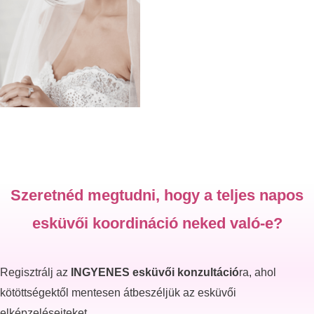
Szeretnéd megtudni, hogy a teljes napos
esküvői koordináció neked való-e?
Regisztrálj az
INGYENES esküvői konzultáció
ra, ahol
kötöttségektől mentesen átbeszéljük az esküvői
elképzeléseiteket.