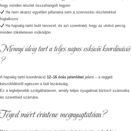
hogy minden részlet összehangolt legyen
Ha nem akarsz egyetlen pillanatra sem a szervezési részletekkel
foglalkozni
Ha hajnalig tartó bulit tervezel, és azt szeretnéd, hogy az utolsó percig
minden tökéletesen működjön
Mennyi ideig tart a teljes napos esküvői koordináció
?
A hajnalig tartó koordináció
12–16 órás jelenlétet
jelent – a reggeli
készülődéstől egészen a buli lezárásáig.
Ez a legteljesebb szolgáltatásom, amely teljes nyugalmat biztosít számodra
és szeretteid számára.
Téged miért érintene megnyugtatóan?