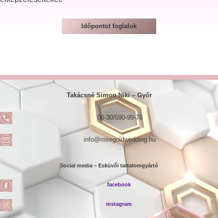
Időpontot foglalok
Takácsné Simon Niki –
Győr
06-30/590-99-76
info@rosegoldwedding.hu
Social media – Esküvői tartalomgyártó
facebook
instagram