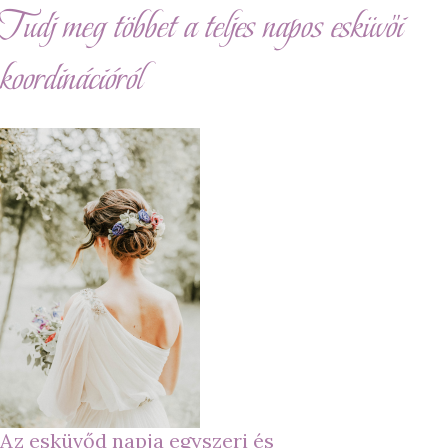
Tudj meg többet a teljes napos esküvői
koordinációról
Az esküvőd napja egyszeri és