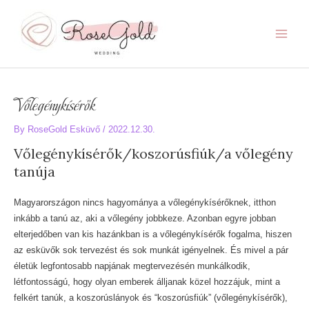
Skip
to
content
Main
Menu
Vőlegénykísérők
By
RoseGold Esküvő
/
2022.12.30.
Vőlegénykísérők/koszorúsfiúk/a vőlegény
tanúja
Magyarországon nincs hagyománya a vőlegénykísérőknek, itthon
inkább a tanú az, aki a vőlegény jobbkeze. Azonban egyre jobban
elterjedőben van kis hazánkban is a vőlegénykísérők fogalma, hiszen
az esküvők sok tervezést és sok munkát igényelnek. És mivel a pár
életük legfontosabb napjának megtervezésén munkálkodik,
létfontosságú, hogy olyan emberek álljanak közel hozzájuk, mint a
felkért tanúk, a koszorúslányok és “koszorúsfiúk” (vőlegénykísérők),