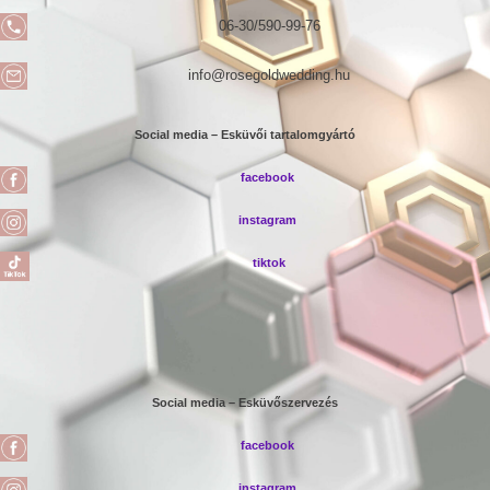
06-30/590-99-76
info@rosegoldwedding.hu
Social media – Esküvői tartalomgyártó
facebook
instagram
tiktok
Social media – Esküvőszervezés
facebook
instagram