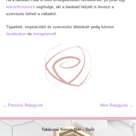
esküvőszervező
segítsége, aki a barátaid helyett is leveszi a
szervezés terheit a válladról.
Tippekért, inspirációért és szervezési ötletekért pedig kövess
facebookon
és
instagramon
!
Post
←
Previous Bejegyzés
Next Bejegyzés
→
navigation
Takácsné Simon Niki –
Győr