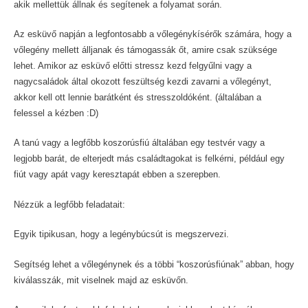
akik mellettük állnak és segítenek a folyamat során.
Az esküvő napján a legfontosabb a vőlegénykísérők számára, hogy a
vőlegény mellett álljanak és támogassák őt, amire csak szüksége
lehet. Amikor az esküvő előtti stressz kezd felgyűlni vagy a
nagycsaládok által okozott feszültség kezdi zavarni a vőlegényt,
akkor kell ott lennie barátként és stresszoldóként. (általában a
felessel a kézben :D)
A tanú vagy a legfőbb koszorúsfiú általában egy testvér vagy a
legjobb barát, de elterjedt más családtagokat is felkérni, például egy
fiút vagy apát vagy keresztapát ebben a szerepben.
Nézzük a legfőbb feladatait:
Egyik tipikusan, hogy a legénybúcsút is megszervezi.
Segítség lehet a vőlegénynek és a többi “koszorúsfiúnak” abban, hogy
kiválasszák, mit viselnek majd az esküvőn.