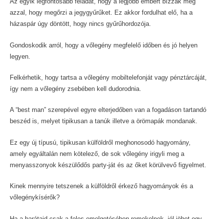
Az egyik legfontosabb feladat, hogy a legjobb embert bízzák meg
azzal, hogy megőrzi a jegygyűrűket. Ez akkor fordulhat elő, ha a
házaspár úgy döntött, hogy nincs gyűrűhordozója.
Gondoskodik arról, hogy a vőlegény megfelelő időben és jó helyen
legyen.
Felkérhetik, hogy tartsa a vőlegény mobiltelefonját vagy pénztárcáját,
így nem a vőlegény zsebében kell dudorodnia.
A “best man” szerepével egyre elterjedőben van a fogadáson tartandó
beszéd is, melyet tipikusan a tanúk illetve a örömapák mondanak.
Ez egy új típusú, tipikusan külföldről meghonosodó hagyomány,
amely egyáltalán nem kötelező, de sok vőlegény irigyli meg a
menyasszonyok készülődős party-ját és az őket körülvevő figyelmet.
Kinek mennyire tetszenek a külföldről érkező hagyományok és a
vőlegénykísérők?
Ha a barátaid csak a feles emelgetésében remekelnek, jól jöhet egy