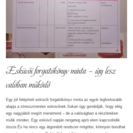
Esküvői forgatókönyv minta – így lesz
valóban működő
Egy jól felépített esküvői forgatókönyv minta az egyik legfontosabb
alapja a stresszmentes esküvőnek.Sokan úgy gondolják, hogy elég
egy nagyjából megírt menetrend – de a valóságban a részleteken
múlik minden. Egy esküvő napján rengeteg apró elem kapcsolódik
össze.És ha nincs egy átgondolt rendszer mögötte, könnyen borulhat