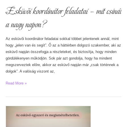
Esküvői koordinátor feladatai – mit csinál
a nagy napon?
Az esküvői koordinátor feladatai sokkal többet jelentenek annál, mint
hogy „jelen van és segít”. Ő az a háttérben dolgozó szakember, aki az
esküvő napján összefogja a részleteket, és biztosítja, hogy minden
gördülékenyen működjön. Sok pár azt gondolja, hogy ha mindent
megszerveztek előre, akkor az esküvő napján már „csak történnek a
dolgok”. A valóság viszont az,
Esküvői
Read More »
koordinátor
feladatai
–
mit
csinál
a