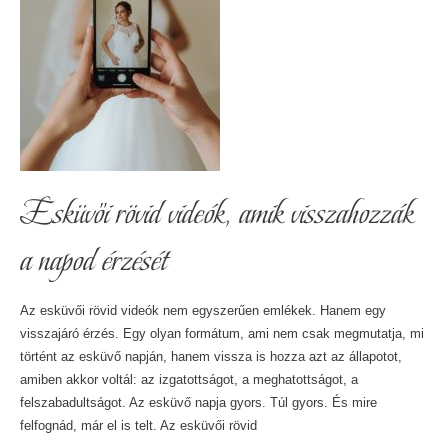
Esküvői rövid videók, amik visszahozzák
a napod érzését
Az esküvői rövid videók nem egyszerűen emlékek. Hanem egy
visszajáró érzés. Egy olyan formátum, ami nem csak megmutatja, mi
történt az esküvő napján, hanem vissza is hozza azt az állapotot,
amiben akkor voltál: az izgatottságot, a meghatottságot, a
felszabadultságot. Az esküvő napja gyors. Túl gyors. És mire
felfognád, már el is telt. Az esküvői rövid