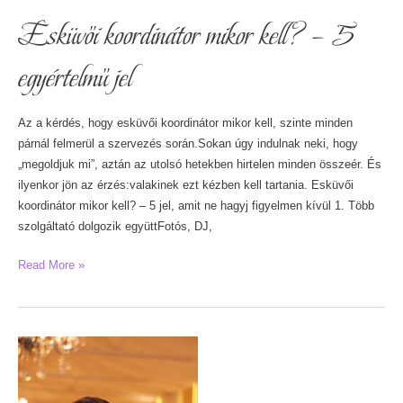
Esküvői koordinátor mikor kell? – 5
egyértelmű jel
Az a kérdés, hogy esküvői koordinátor mikor kell, szinte minden
párnál felmerül a szervezés során.Sokan úgy indulnak neki, hogy
„megoldjuk mi”, aztán az utolsó hetekben hirtelen minden összeér. És
ilyenkor jön az érzés:valakinek ezt kézben kell tartania. Esküvői
koordinátor mikor kell? – 5 jel, amit ne hagyj figyelmen kívül 1. Több
szolgáltató dolgozik együttFotós, DJ,
Esküvői
Read More »
koordinátor
mikor
kell?
–
5
egyértelmű