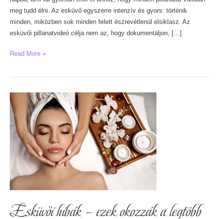
meg tudd élni. Az esküvő egyszerre intenzív és gyors: történik
minden, miközben sok minden felett észrevétlenül elsiklasz. Az
esküvői pillanatvideó célja nem az, hogy dokumentáljon, […]
Esküvői
Read More »
pillanatvideó
–
A
pillanatok,
amik
megmaradnak
Esküvői hibák – ezek okozzák a legtöbb