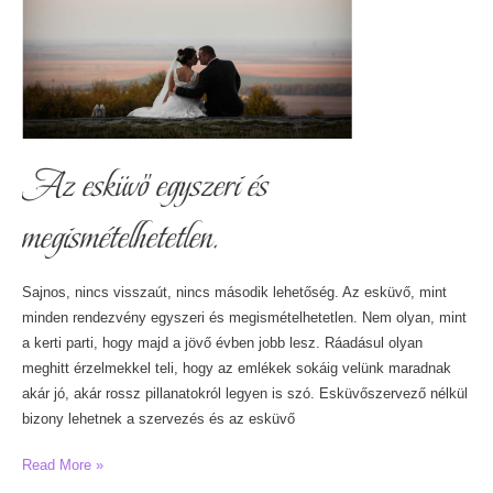
nagy
napon?
Az esküvő egyszeri és
megismételhetetlen.
Sajnos, nincs visszaút, nincs második lehetőség. Az esküvő, mint
minden rendezvény egyszeri és megismételhetetlen. Nem olyan, mint
a kerti parti, hogy majd a jövő évben jobb lesz. Ráadásul olyan
meghitt érzelmekkel teli, hogy az emlékek sokáig velünk maradnak
akár jó, akár rossz pillanatokról legyen is szó. Esküvőszervező nélkül
bizony lehetnek a szervezés és az esküvő
Az
Read More »
esküvő