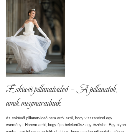
Esküvői pillanatvideó – A pillanatok,
amik megmaradnak
Az esküvői pillanatvideó nem arról szól, hogy visszanézel egy
eseményt. Hanem arról, hogy újra belekerülsz egy érzésbe. Egy olyan
napba, ami túl gyorsan telik el ahhoz, hogy minden pillanatát valóban