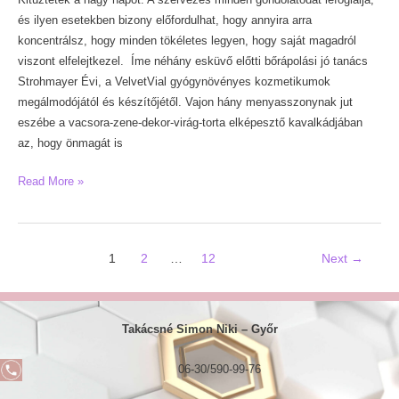
és ilyen esetekben bizony előfordulhat, hogy annyira arra
koncentrálsz, hogy minden tökéletes legyen, hogy saját magadról
viszont elfelejtkezel. Íme néhány esküvő előtti bőrápolási jó tanács
Strohmayer Évi, a VelvetVial gyógynövényes kozmetikumok
megálmodójától és készítőjétől. Vajon hány menyasszonynak jut
eszébe a vacsora-zene-dekor-virág-torta elképesztő kavalkádjában
az, hogy önmagát is
Esküvő
Read More »
előtti
bőrápolás
Post
1
2
…
12
Next
→
pagination
Takácsné Simon Niki –
Győr
06-30/590-99-76