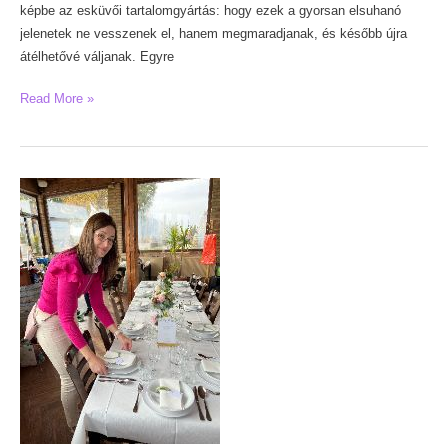
képbe az esküvői tartalomgyártás: hogy ezek a gyorsan elsuhanó
jelenetek ne vesszenek el, hanem megmaradjanak, és később újra
átélhetővé váljanak. Egyre
Esküvői
Read More »
tartalomgyártás
–
A
pillanatok,
amik
nem
akarnak
eltűnni