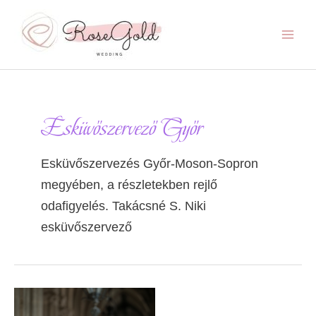
Skip
to
content
Main
Menu
Esküvőszervező Győr
Esküvőszervezés Győr-Moson-Sopron
megyében, a részletekben rejlő
odafigyelés. Takácsné S. Niki
esküvőszervező