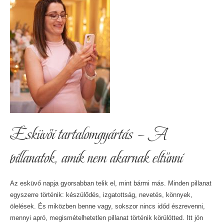
jel
Esküvői tartalomgyártás – A
pillanatok, amik nem akarnak eltűnni
Az esküvő napja gyorsabban telik el, mint bármi más. Minden pillanat
egyszerre történik: készülődés, izgatottság, nevetés, könnyek,
ölelések. És miközben benne vagy, sokszor nincs időd észrevenni,
mennyi apró, megismételhetetlen pillanat történik körülötted. Itt jön