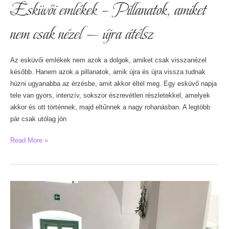
Esküvői emlékek – Pillanatok, amiket
nem csak nézel — újra átélsz
Az esküvői emlékek nem azok a dolgok, amiket csak visszanézel
később. Hanem azok a pillanatok, amik újra és újra vissza tudnak
húzni ugyanabba az érzésbe, amit akkor éltél meg. Egy esküvő napja
tele van gyors, intenzív, sokszor észrevétlen részletekkel, amelyek
akkor és ott történnek, majd eltűnnek a nagy rohanásban. A legtöbb
pár csak utólag jön
Esküvői
Read More »
emlékek
–
Pillanatok,
amiket
nem
csak
nézel