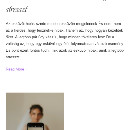
stresszt
Az esküvői hibák szinte minden esküvőn megjelennek.És nem, nem
az a kérdés, hogy lesznek-e hibák. Hanem az, hogy hogyan kezelitek
őket. A legtöbb pár úgy készül, hogy minden tökéletes lesz.De a
valóság az, hogy egy esküvő egy élő, folyamatosan változó esemény.
És pont ezért fontos tudni, mik azok az esküvői hibák, amik a legtöbb
stresszt
Esküvői
Read More »
hibák
–
ezek
okozzák
a
legtöbb
stresszt