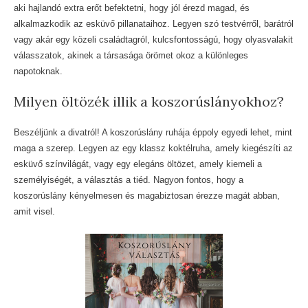
aki hajlandó extra erőt befektetni, hogy jól érezd magad, és
alkalmazkodik az esküvő pillanataihoz. Legyen szó testvérről, barátról
vagy akár egy közeli családtagról, kulcsfontosságú, hogy olyasvalakit
válasszatok, akinek a társasága örömet okoz a különleges
napotoknak.
Milyen öltözék illik a koszorúslányokhoz?
Beszéljünk a divatról! A koszorúslány ruhája éppoly egyedi lehet, mint
maga a szerep. Legyen az egy klassz koktélruha, amely kiegészíti az
esküvő színvilágát, vagy egy elegáns öltözet, amely kiemeli a
személyiségét, a választás a tiéd. Nagyon fontos, hogy a
koszorúslány kényelmesen és magabiztosan érezze magát abban,
amit visel.