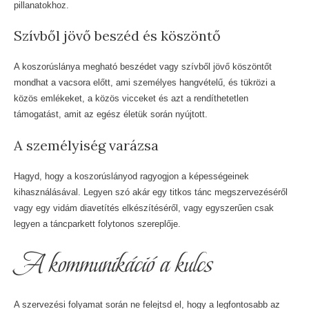
pillanatokhoz.
Szívből jövő beszéd és köszöntő
A koszorúslánya megható beszédet vagy szívből jövő köszöntőt
mondhat a vacsora előtt, ami személyes hangvételű, és tükrözi a
közös emlékeket, a közös vicceket és azt a rendíthetetlen
támogatást, amit az egész életük során nyújtott.
A személyiség varázsa
Hagyd, hogy a koszorúslányod ragyogjon a képességeinek
kihasználásával. Legyen szó akár egy titkos tánc megszervezéséről
vagy egy vidám diavetítés elkészítéséről, vagy egyszerűen csak
legyen a táncparkett folytonos szereplője.
A kommunikáció a kulcs
A szervezési folyamat során ne felejtsd el, hogy a legfontosabb az