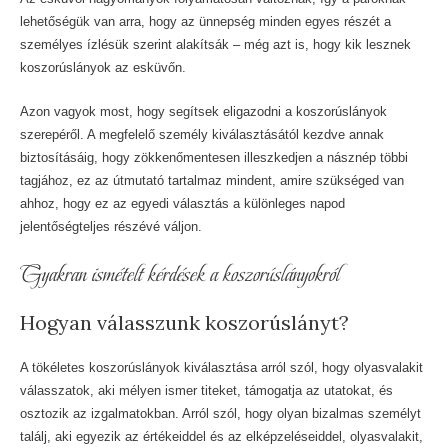
lehetőségük van arra, hogy az ünnepség minden egyes részét a
személyes ízlésük szerint alakítsák – még azt is, hogy kik lesznek
koszorúslányok az esküvőn.
Azon vagyok most, hogy segítsek eligazodni a koszorúslányok
szerepéről. A megfelelő személy kiválasztásától kezdve annak
biztosításáig, hogy zökkenőmentesen illeszkedjen a násznép többi
tagjához, ez az útmutató tartalmaz mindent, amire szükséged van
ahhoz, hogy ez az egyedi választás a különleges napod
jelentőségteljes részévé váljon.
Gyakran ismételt kérdések a koszorúslányokról
Hogyan válasszunk koszorúslányt?
A tökéletes koszorúslányok kiválasztása arról szól, hogy olyasvalakit
válasszatok, aki mélyen ismer titeket, támogatja az utatokat, és
osztozik az izgalmatokban. Arról szól, hogy olyan bizalmas személyt
találj, aki egyezik az értékeiddel és az elképzeléseiddel, olyasvalakit,