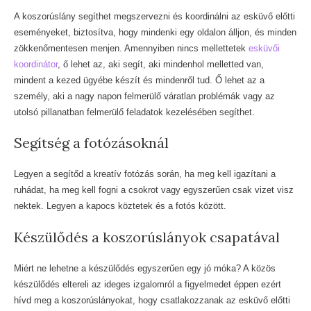
A koszorúslány segíthet megszervezni és koordinálni az esküvő előtti
eseményeket, biztosítva, hogy mindenki egy oldalon álljon, és minden
zökkenőmentesen menjen. Amennyiben nincs mellettetek
esküvői
koordinátor
, ő lehet az, aki segít, aki mindenhol melletted van,
mindent a kezed ügyébe készít és mindenről tud. Ő lehet az a
személy, aki a nagy napon felmerülő váratlan problémák vagy az
utolsó pillanatban felmerülő feladatok kezelésében segíthet.
Segítség a fotózásoknál
Legyen a segítőd a kreatív fotózás során, ha meg kell igazítani a
ruhádat, ha meg kell fogni a csokrot vagy egyszerűen csak vizet visz
nektek. Legyen a kapocs köztetek és a fotós között.
Készülődés a koszorúslányok csapatával
Miért ne lehetne a készülődés egyszerűen egy jó móka? A közös
készülődés eltereli az ideges izgalomról a figyelmedet éppen ezért
hívd meg a koszorúslányokat, hogy csatlakozzanak az esküvő előtti