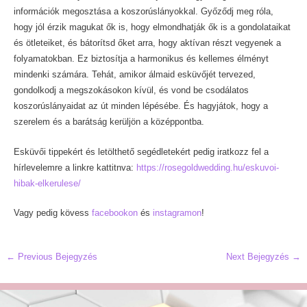
információk megosztása a koszorúslányokkal. Győződj meg róla,
hogy jól érzik magukat ők is, hogy elmondhatják ők is a gondolataikat
és ötleteiket, és bátorítsd őket arra, hogy aktívan részt vegyenek a
folyamatokban. Ez biztosítja a harmonikus és kellemes élményt
mindenki számára. Tehát, amikor álmaid esküvőjét tervezed,
gondolkodj a megszokásokon kívül, és vond be csodálatos
koszorúslányaidat az út minden lépésébe. És hagyjátok, hogy a
szerelem és a barátság kerüljön a középpontba.
Esküvői tippekért és letölthető segédletekért pedig iratkozz fel a
hírlevelemre a linkre kattitnva:
https://rosegoldwedding.hu/eskuvoi-
hibak-elkerulese/
Vagy pedig kövess
facebookon
és
instagramon
!
Post
←
Previous Bejegyzés
Next Bejegyzés
→
navigation