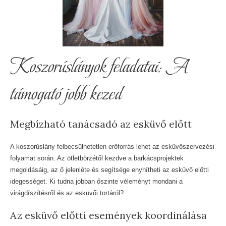
Koszorúslányok feladatai: A
támogató jobb kezed
Megbízható tanácsadó az esküvő előtt
A koszorúslány felbecsülhetetlen erőforrás lehet az esküvőszervezési
folyamat során. Az ötletbörzétől kezdve a barkácsprojektek
megoldásáig, az ő jelenléte és segítsége enyhítheti az esküvő előtti
idegességet. Ki tudna jobban őszinte véleményt mondani a
virágdíszítésről és az esküvői tortáról?
Az esküvő előtti események koordinálása