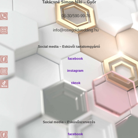
Takácsné Simon Niki –
Győr
06-30/590-99-76
info@rosegoldwedding.hu
Social media – Esküvői tartalomgyártó
facebook
instagram
tiktok
Social media – Esküvőszervezés
facebook