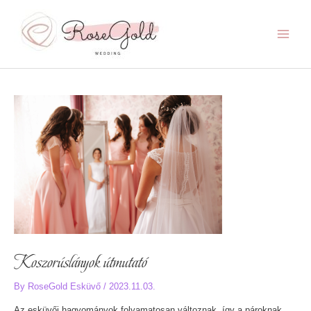
Skip
to
content
Main
Menu
Koszorúslányok útmutató
By
RoseGold Esküvő
/
2023.11.03.
Az esküvői hagyományok folyamatosan változnak, így a pároknak