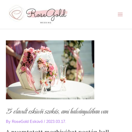
Skip
to
content
Main
Menu
5 elavult esküvői szokás, ami halványulóban van
By
RoseGold Esküvő
/
2023.03.17.
A nyomtatott meghívókat postán kell