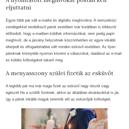
eljuttatni
elavult esküvői szokás
Egyre több pár vált e-mailre és digitális meghívókra. A nemzetközi
vendégekkel rendelkező párok esetében már korábban is többször
előfordult, hogy e-mailben küldtek információkat, nem pedig papír
meghívót, de a járvány helyzetnek köszönhetően ez egyre inkább
elterjedt és elfogadottabbá vált minden esküvő esetében. Az ilyen
pároknak könnyebb nyomon követni a válaszokat, ráadásul az e-mail-
es küldés költségeket takarít meg.
elavult esküvői szokás
A menyasszony szülei fizetik az esküvőt
A legtöbb pár ma már maga fizeti az esküvő nagy részét vagy
egészét.Ha a szülők fizetnek, akkor az általában elvárásokkal is jár,
így a párok inkább maguk teremtik elő az esküvőjük költségeit.