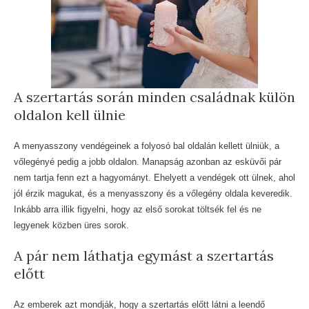
A szertartás során minden családnak külön
oldalon kell ülnie
A menyasszony vendégeinek a folyosó bal oldalán kellett ülniük, a
vőlegényé pedig a jobb oldalon. Manapság azonban az esküvői pár
nem tartja fenn ezt a hagyományt. Ehelyett a vendégek ott ülnek, ahol
jól érzik magukat, és a menyasszony és a vőlegény oldala keveredik.
Inkább arra illik figyelni, hogy az első sorokat töltsék fel és ne
legyenek közben üres sorok.
A pár nem láthatja egymást a szertartás
előtt
Az emberek azt mondják, hogy a szertartás előtt látni a leendő