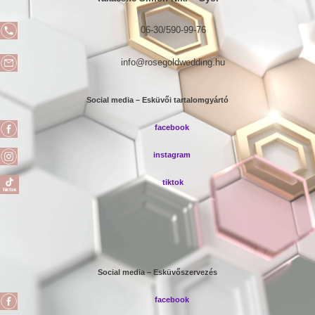
06-30/590-99-76
info@rosegoldwedding.hu
Social media – Esküvői tartalomgyártó
facebook
instagram
tiktok
Social media – Esküvőszervezés
facebook