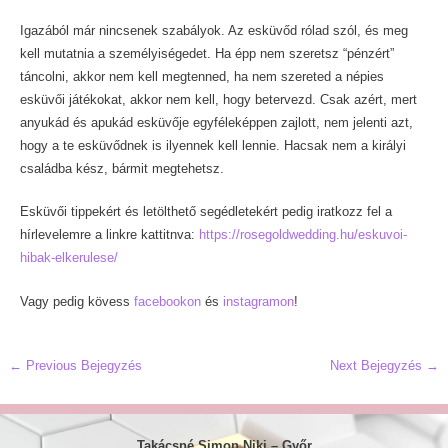
Igazából már nincsenek szabályok. Az esküvőd rólad szól, és meg
kell mutatnia a személyiségedet. Ha épp nem szeretsz “pénzért”
táncolni, akkor nem kell megtenned, ha nem szereted a népies
esküvői játékokat, akkor nem kell, hogy betervezd. Csak azért, mert
anyukád és apukád esküvője egyféleképpen zajlott, nem jelenti azt,
hogy a te esküvődnek is ilyennek kell lennie. Hacsak nem a királyi
családba kész, bármit megtehetsz.
elavult esküvői szokás
Esküvői tippekért és letölthető segédletekért pedig iratkozz fel a
hírlevelemre a linkre kattitnva:
https://rosegoldwedding.hu/eskuvoi-
hibak-elkerulese/
Vagy pedig kövess
facebookon
és
instagramon
!
Post
←
Previous Bejegyzés
Next Bejegyzés
→
navigation
Takácsné Simon Niki –
Győr