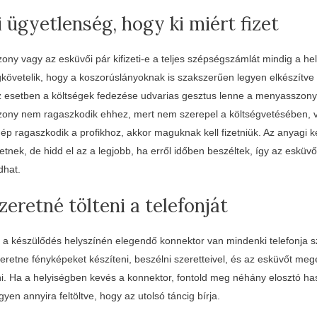
 ügyetlenség, hogy ki miért fizet
ny vagy az esküvői pár kifizeti-e a teljes szépségszámlát mindig a hel
vetelik, hogy a koszorúslányoknak is szakszerűen legyen elkészítve a
z esetben a költségek fedezése udvarias gesztus lenne a menyasszony
ony nem ragaszkodik ehhez, mert nem szerepel a költségvetésében,
p ragaszkodik a profikhoz, akkor maguknak kell fizetniük. Az anyagi 
tnek, de hidd el az a legjobb, ha erről időben beszéltek, így az esküv
dhat.
eretné tölteni a telefonját
a a készülődés helyszínén elegendő konnektor van mindenki telefonja 
eretne fényképeket készíteni, beszélni szeretteivel, és az esküvőt meg
i. Ha a helyiségben kevés a konnektor, fontold meg néhány elosztó ha
gyen annyira feltöltve, hogy az utolsó táncig bírja.