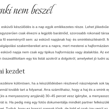
enki nem beszél
 esküvői készülődés is a nap egyik emlékezetes része. Lehet jókedvűe
 egyszerűen csak élvezni a legjobb barátnőid, szorosabb rokonaid tár
a fő eseményről sem: az esküvő napjának haj- és sminkkészítéséről. M
pségápolási szakembereket arra a napra, mert mesterei a hajformázásn
esküvő napja nem csak egy tipikus hajformázás vagy átalakítás. Az ext
összeállítottam egy kis listát azokról a dolgokról, amelyeket jó tudni a
ai kezdet
a kezdésre különösen, ha a készülődésben résztvevő násznépnek sok tag
nnál tovább tart a folyamat. Arra számíthatsz, hogy a haj és a smink 
(és a menyasszony anyjánál) 30–45 percet vesz igénybe, a menyassz
órát is. Ha pedig még egy fotós dokumentálja mindkét partner felkészülés
het. Tudjuk, hogy ez hosszú napnak tűnik, de hidd el csak úgy repül az 