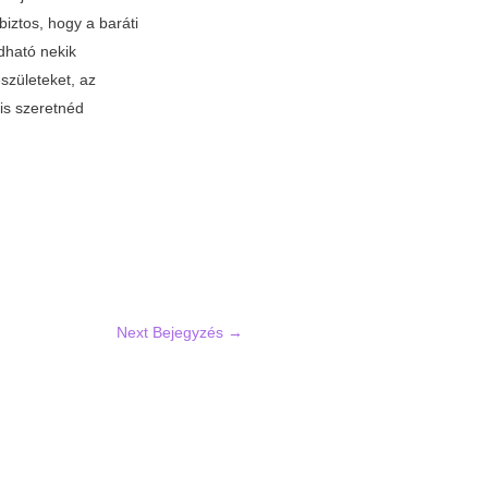
biztos, hogy a baráti
dható nekik
észületeket, az
is szeretnéd
Next Bejegyzés
→