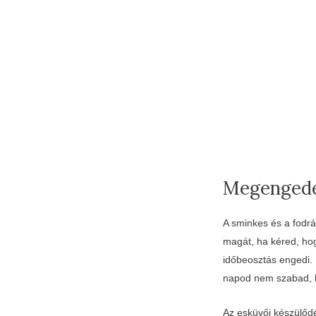
Megengedet
A sminkes és a fodrá
magát, ha kéred, hog
időbeosztás engedi. 
napod nem szabad, h
Az esküvői készülődé