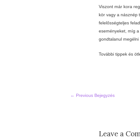
Viszont már kora reg
kör vagy a násznép t
felelősségteljes fela
eseményeket, míg a p
gondtalanul megélni 
További tippek és öt
Post
←
Previous Bejegyzés
navigation
Leave a Co