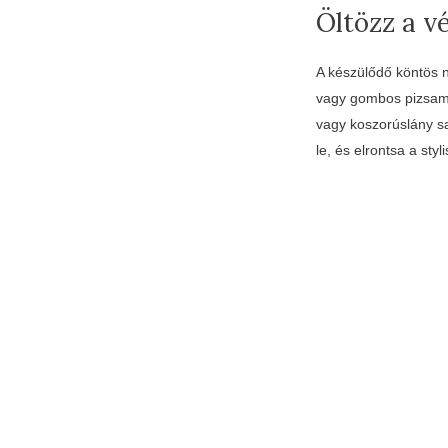
Öltözz a v
A készülődő köntös 
vagy gombos pizsamas
vagy koszorúslány sa
le, és elrontsa a sty