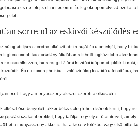
golódásra és ne felejts el inni és enni. És legfőképpen élvezd ezeket a
ség előtt.
atlan sorrend az esküvői készülődés 
ínűleg utoljára szeretné elkészíttetni a haját és a sminkjét, hogy bizt
a legbecsesebb koszorúslány általában a lehető legközelebb akar lenni
 ne csodálkozzon, ha a reggel 7 órai kezdési időpontot jelölik ki neki,
kezdődik. És ne essen pánikba – valószínűleg lesz idő a frissítésra, h
éről.
olyan eset, hogy a menyasszony először szeretne elkészülni
 elkészítése bonyolult, akkor bölcs dolog lehet elsőnek lenni, hogy ne k
égápolási szakemberekkel, hogy találjon egy olyan ütemtervet, amely 
szülhet a menyasszony akkor is, ha a kreatív fotózást vagy első pillant