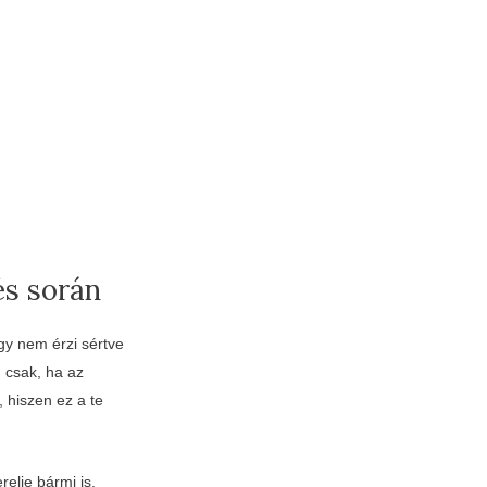
és során
gy nem érzi sértve
 csak, ha az
 hiszen ez a te
elje bármi is.