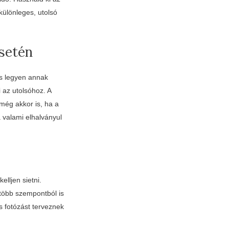
 különleges, utolsó
esetén
os legyen annak
 az utolsóhoz. A
 még akkor is, ha a
a valami elhalványul
elljen sietni.
több szempontból is
ás fotózást terveznek