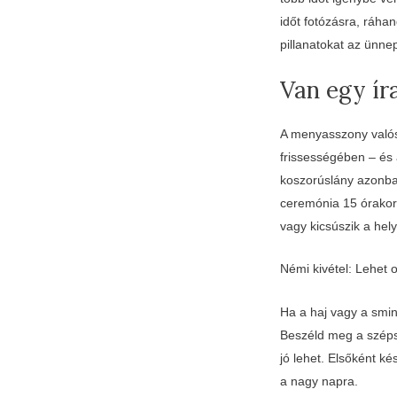
időt fotózásra, ráhan
pillanatokat az ünnep
Van egy ír
A menyasszony valósz
frissességében – és 
koszorúslány azonban
ceremónia 15 órakor 
vagy kicsúszik a hely
Némi kivétel: Lehet 
Ha a haj vagy a smink
Beszéld meg a széps
jó lehet. Elsőként ké
a nagy napra.