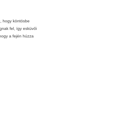
k, hogy köntösbe
nak fel, így esküvői
 hogy a fején húzza