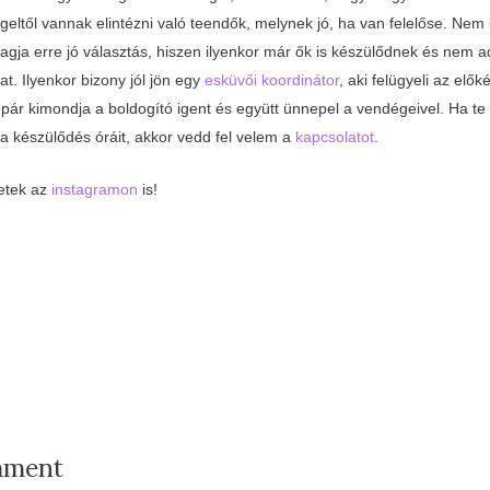
geltől vannak elintézni való teendők, melynek jó, ha van felelőse. Nem 
agja erre jó választás, hiszen ilyenkor már ők is készülődnek és nem a
dat. Ilyenkor bizony jól jön egy
esküvői koordinátor
, aki felügyeli az elők
ár kimondja a boldogító igent és együtt ünnepel a vendégeivel. Ha te 
a készülődés óráit, akkor vedd fel velem a
kapcsolatot
.
letek az
instagramon
is!
mment