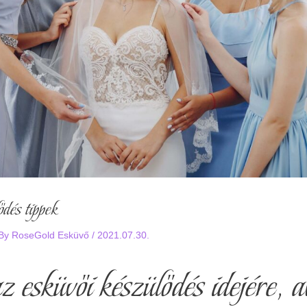
dés tippek
 By
RoseGold Esküvő
/
2021.07.30.
z esküvői készülődés idejére, 