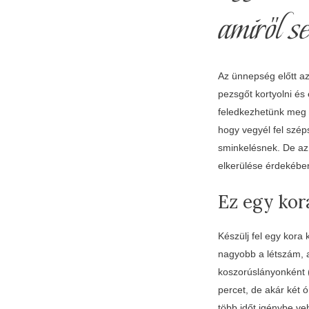
amiről s
Az ünnepség előtt az
pezsgőt kortyolni és
feledkezhetünk meg 
hogy vegyél fel szé
sminkelésnek. De az 
elkerülése érdekében 
Ez egy kor
Készülj fel egy kor
nagyobb a létszám, a
koszorúslányonként 
percet, de akár két 
több időt igénybe ve