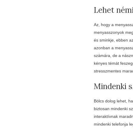
Lehet némi
Az, hogy a menyasszo
menyasszonyok megkö
és sminkje, ebben a
azonban a menyassz
számára, de a nászné
kényes témát feszege
stresszmentes mara
Mindenki sz
Bölcs dolog lehet, h
biztosan mindenki sz
interaktívnak maradn
mindenki telefonja le