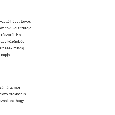
yzettől függ. Egyes
z esküvői frizurája
 részéről. Ha
 vagy közömbös
kérdések mindig
ő napja
számára, mert
előző órákban is
sználatát, hogy