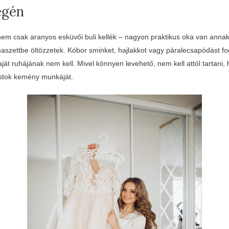
égén
nem csak aranyos esküvői buli kellék – nagyon praktikus oka van anna
zettbe öltözzetek. Kóbor sminket, hajlakkot vagy páralecsapódást fog
ját ruhájának nem kell. Mivel könnyen levehető, nem kell attól tartani,
listok kemény munkáját.