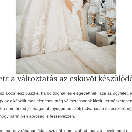
t a változtatás az esküvői készülőd
sz akkor lesz büszke, ha boldognak és elégedettnek látja az ügyfelet, í
y az elkészült megjelenésen még változtassanak kicsit, természetesen
Ha nem érzed jól magadat, nyugodtan szólj (udvariasan és ésszerűen),
ogy bármilyen apróság is feszélyezzen.
s már egy ráhangolódást szolgál, nem szabad, hogy a figyelmedet elter