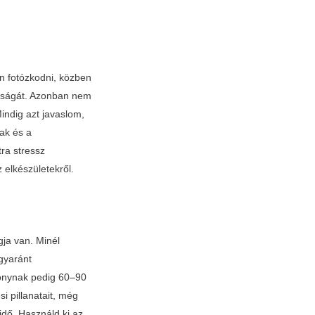
n fotózkodni, közben
saságát. Azonban nem
indig azt javaslom,
ak és a
ra stressz
z elkészületekről.
ja van. Minél
egyaránt
onynak pedig 60–90
i pillanatait, még
idő. Használd ki az