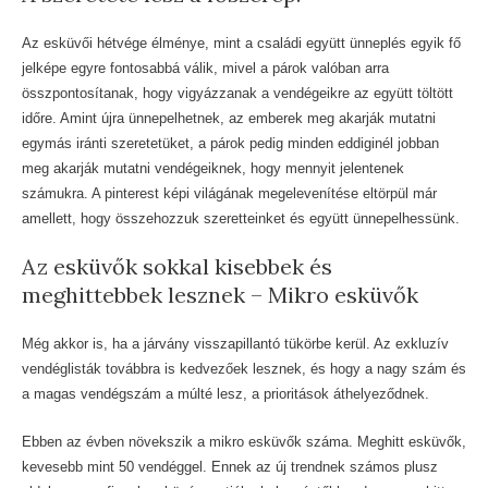
Az esküvői hétvége élménye, mint a családi együtt ünneplés egyik fő
jelképe egyre fontosabbá válik, mivel a párok valóban arra
összpontosítanak, hogy vigyázzanak a vendégeikre az együtt töltött
időre. Amint újra ünnepelhetnek, az emberek meg akarják mutatni
egymás iránti szeretetüket, a párok pedig minden eddiginél jobban
meg akarják mutatni vendégeiknek, hogy mennyit jelentenek
számukra. A pinterest képi világának megelevenítése eltörpül már
amellett, hogy összehozzuk szeretteinket és együtt ünnepelhessünk.
Az esküvők sokkal kisebbek és
meghittebbek lesznek – Mikro esküvők
Még akkor is, ha a járvány visszapillantó tükörbe kerül. Az exkluzív
vendéglisták továbbra is kedvezőek lesznek, és hogy a nagy szám és
a magas vendégszám a múlté lesz, a prioritások áthelyeződnek.
Ebben az évben növekszik a mikro esküvők száma. Meghitt esküvők,
kevesebb mint 50 vendéggel. Ennek az új trendnek számos plusz