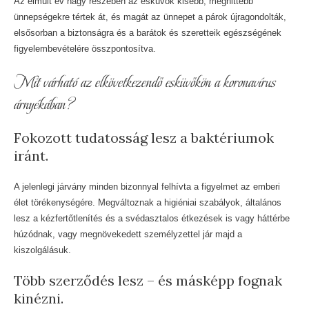
Az elmúlt év nagy részében az esküvők kisebb, meghittebb
ünnepségekre tértek át, és magát az ünnepet a párok újragondolták,
elsősorban a biztonságra és a barátok és szeretteik egészségének
figyelembevételére összpontosítva.
Mit várható az elkövetkezendő esküvőkön a koronavírus
árnyékában?
Fokozott tudatosság lesz a baktériumok
iránt.
A jelenlegi járvány minden bizonnyal felhívta a figyelmet az emberi
élet törékenységére. Megváltoznak a higiéniai szabályok, általános
lesz a kézfertőtlenítés és a svédasztalos étkezések is vagy háttérbe
húzódnak, vagy megnövekedett személyzettel jár majd a
kiszolgálásuk.
Több szerződés lesz – és másképp fognak
kinézni.