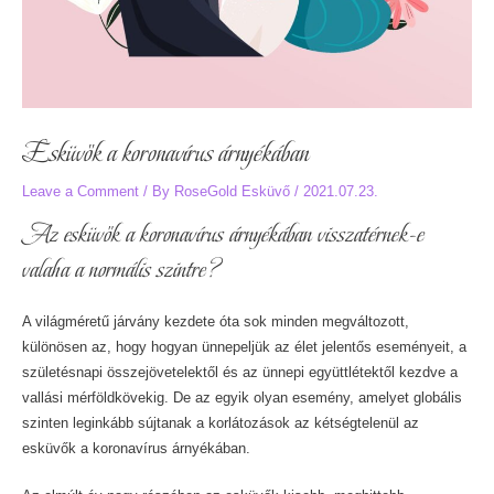
Esküvők a koronavírus árnyékában
Leave a Comment
/ By
RoseGold Esküvő
/
2021.07.23.
Az esküvők a koronavírus árnyékában visszatérnek-e
valaha a normális szintre?
A világméretű járvány kezdete óta sok minden megváltozott,
különösen az, hogy hogyan ünnepeljük az élet jelentős eseményeit, a
születésnapi összejövetelektől és az ünnepi együttlétektől kezdve a
vallási mérföldkövekig. De az egyik olyan esemény, amelyet globális
szinten leginkább sújtanak a korlátozások az kétségtelenül az
esküvők a koronavírus árnyékában.