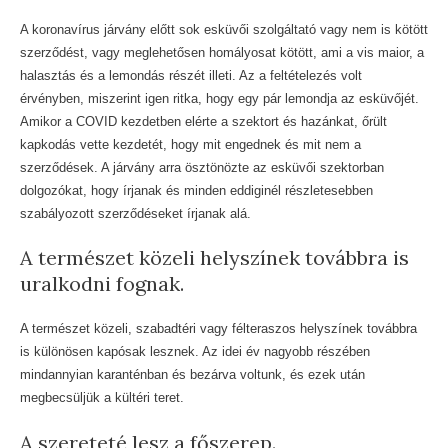
A koronavírus járvány előtt sok esküvői szolgáltató vagy nem is kötött
szerződést, vagy meglehetősen homályosat kötött, ami a vis maior, a
halasztás és a lemondás részét illeti. Az a feltételezés volt
érvényben, miszerint igen ritka, hogy egy pár lemondja az esküvőjét.
Amikor a COVID kezdetben elérte a szektort és hazánkat, őrült
kapkodás vette kezdetét, hogy mit engednek és mit nem a
szerződések. A járvány arra ösztönözte az esküvői szektorban
dolgozókat, hogy írjanak és minden eddiginél részletesebben
szabályozott szerződéseket írjanak alá.
A természet közeli helyszínek továbbra is
uralkodni fognak.
A természet közeli, szabadtéri vagy félteraszos helyszínek továbbra
is különösen kapósak lesznek. Az idei év nagyobb részében
mindannyian karanténban és bezárva voltunk, és ezek után
megbecsüljük a kültéri teret.
A szereteté lesz a főszerep.