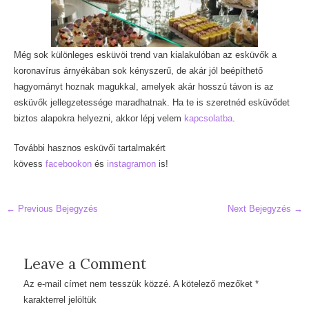
Még sok különleges esküvöi trend van kialakulóban az esküvők a
koronavírus árnyékában sok kényszerű, de akár jól beépíthető
hagyományt hoznak magukkal, amelyek akár hosszú távon is az
esküvők jellegzetessége maradhatnak. Ha te is szeretnéd esküvődet
biztos alapokra helyezni, akkor lépj velem
kapcsolatba
.
További hasznos esküvői tartalmakért
kövess
facebookon
és
instagramon
is!
Post
←
Previous Bejegyzés
Next Bejegyzés
→
navigation
Leave a Comment
Az e-mail címet nem tesszük közzé.
A kötelező mezőket
*
karakterrel jelöltük