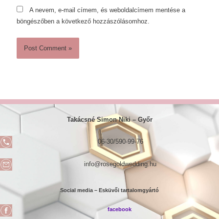
A nevem, e-mail címem, és weboldalcímem mentése a
böngészőben a következő hozzászólásomhoz.
Takácsné Simon Niki –
Győr
06-30/590-99-76
info@rosegoldwedding.hu
Social media – Esküvői tartalomgyártó
facebook