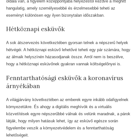
oldala van, a figyelem középpontjába helyezéstől kezdve a meghitt
hangulatig, amely személyesebbé és érzelmesebbé teheti az
eseményt különösen egy ilyen bizonytalan időszakban.
Hétköznapi esküvők
A sok átszervezés következtében gyorsan telnek a népszerű helyek
hétvégéi. A hétköznapi esküvő lehetővé teheti egy pár számára, hogy
az álmaik helyszínén házasodjanak össze. Arról nem is beszélve,
hogy a hétköznapi esküvőnek gyakran vannak költségelőnyei is.
Fenntarthatósági esküvők a koronavírus
árnyékában
A világjárvány következtében az emberek egyre inkább odafigyelnek
környezetükre. És ahogy a digitális meghívók és a virtuális
közvetítések egyre népszerűbbé válnak és velünk maradnak, a párok
látják, hogy milyen hatásuk lehet, így az esküvő egésze során
figyelembe veszik a környezetvédelem és a fenntarthatóság
lehetőségeit.