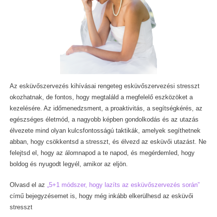
Az esküvőszervezés kihívásai rengeteg esküvőszervezési stresszt
okozhatnak, de fontos, hogy megtaláld a megfelelő eszközöket a
kezelésére. Az időmenedzsment, a proaktivitás, a segítségkérés, az
egészséges életmód, a nagyobb képben gondolkodás és az utazás
élvezete mind olyan kulcsfontosságú taktikák, amelyek segíthetnek
abban, hogy csökkentsd a stresszt, és élvezd az esküvői utazást. Ne
felejtsd el, hogy az álomnapod a te napod, és megérdemled, hogy
boldog és nyugodt legyél, amikor az eljön.
Olvasd el az
„5+1 módszer, hogy lazíts az esküvőszervezés során”
című bejegyzésemet is, hogy még inkább elkerülhesd az esküvői
stresszt