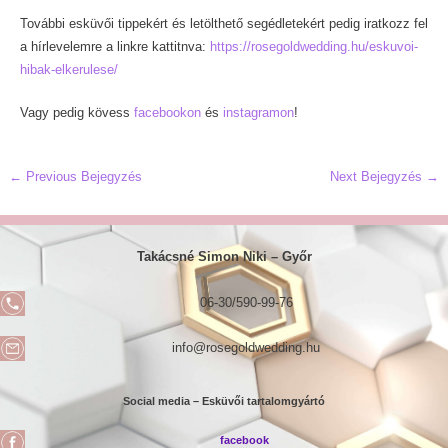
További esküvői tippekért és letölthető segédletekért pedig iratkozz fel
a hírlevelemre a linkre kattitnva:
https://rosegoldwedding.hu/eskuvoi-
hibak-elkerulese/
Vagy pedig kövess
facebookon
és
instagramon
!
Post
←
Previous Bejegyzés
Next Bejegyzés
→
navigation
Takácsné Simon Niki –
Győr
06-30/590-99-76
info@rosegoldwedding.hu
Social media – Esküvői tartalomgyártó
facebook