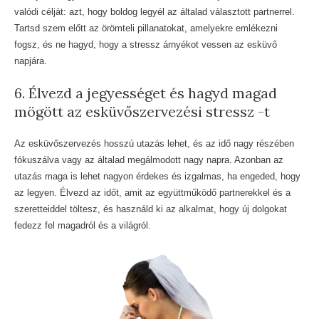
valódi célját: azt, hogy boldog legyél az általad választott partnerrel.
Tartsd szem előtt az örömteli pillanatokat, amelyekre emlékezni
fogsz, és ne hagyd, hogy a stressz árnyékot vessen az esküvő
napjára.
6. Élvezd a jegyességet és hagyd magad
mögött az esküvőszervezési stressz -t
Az esküvőszervezés hosszú utazás lehet, és az idő nagy részében
fókuszálva vagy az általad megálmodott nagy napra. Azonban az
utazás maga is lehet nagyon érdekes és izgalmas, ha engeded, hogy
az legyen. Élvezd az időt, amit az együttműködő partnerekkel és a
szeretteiddel töltesz, és használd ki az alkalmat, hogy új dolgokat
fedezz fel magadról és a világról.