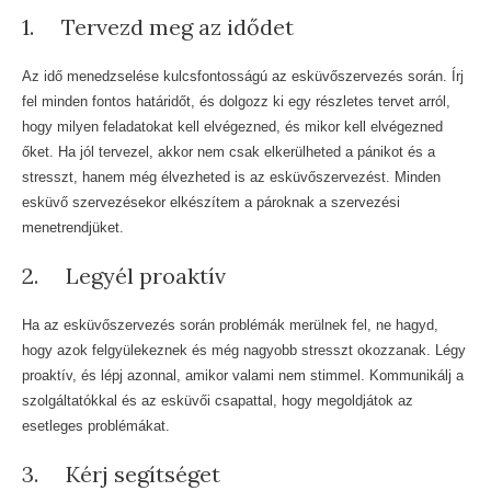
1. Tervezd meg az idődet
Az idő menedzselése kulcsfontosságú az esküvőszervezés során. Írj
fel minden fontos határidőt, és dolgozz ki egy részletes tervet arról,
hogy milyen feladatokat kell elvégezned, és mikor kell elvégezned
őket. Ha jól tervezel, akkor nem csak elkerülheted a pánikot és a
stresszt, hanem még élvezheted is az esküvőszervezést. Minden
esküvő szervezésekor elkészítem a pároknak a szervezési
menetrendjüket.
2. Legyél proaktív
Ha az esküvőszervezés során problémák merülnek fel, ne hagyd,
hogy azok felgyülekeznek és még nagyobb stresszt okozzanak. Légy
proaktív, és lépj azonnal, amikor valami nem stimmel. Kommunikálj a
szolgáltatókkal és az esküvői csapattal, hogy megoldjátok az
esetleges problémákat.
3. Kérj segítséget