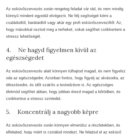
Az esküvőszervezés során rengeteg feladat vár rád, és nem mindig
könnyű mindent egyedül elvégezni. Ne félj segítséget kérni a
családodtól, barátaidtól vagy akár egy profi esküvőszervezőtől. Az,
hogy másokkal osztod meg a terheket, sokat segíthet csökkenteni a
stressz lehetőségét.
4. Ne hagyd figyelmen kívül az
egészségedet
Az esküvőszervezés alatt könnyen túlhajtod magad, és nem figyelsz
oda az egészségedre. Azonban fontos, hogy figyelj az alvásodra, az
étkezésedre, és időt szakíts a testedzésre is. Az egészséges
életmód segíthet abban, hogy jobban érezd magad a bőrödben, és
csökkentse a stressz szintedet.
5. Koncentrálj a nagyobb képre
Az esküvőszervezés során könnyen elmerülsz a részletekben, és
elfelejted, hogy miért is csinálod mindezt. Ne felejtsd el az esküvő