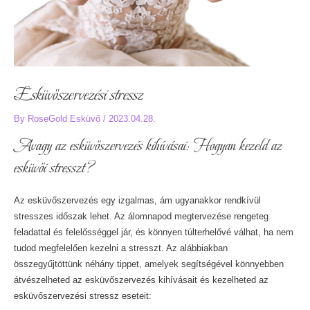
Esküvőszervezési stressz
By
RoseGold Esküvő
/
2023.04.28.
Avagy az esküvőszervezés kihívásai: Hogyan kezeld az
esküvői stresszt?
Az esküvőszervezés egy izgalmas, ám ugyanakkor rendkívül
stresszes időszak lehet. Az álomnapod megtervezése rengeteg
feladattal és felelősséggel jár, és könnyen túlterhelővé válhat, ha nem
tudod megfelelően kezelni a stresszt. Az alábbiakban
összegyűjtöttünk néhány tippet, amelyek segítségével könnyebben
átvészelheted az esküvőszervezés kihívásait és kezelheted az
esküvőszervezési stressz eseteit: